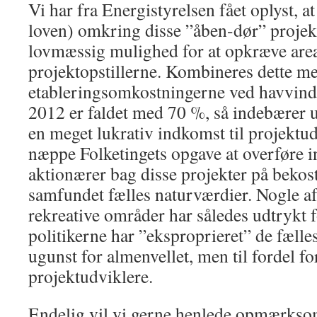
Vi har fra Energistyrelsen fået oplyst, 
loven) omkring disse ”åben-dør” projek
lovmæssig mulighed for at opkræve areal
projektopstillerne. Kombineres dette m
etableringsomkostningerne ved havvind
2012 er faldet med 70 %, så indebærer 
en meget lukrativ indkomst til projektud
næppe Folketingets opgave at overføre in
aktionærer bag disse projekter på bekost
samfundet fælles naturværdier. Nogle af
rekreative områder har således udtrykt f
politikerne har ”eksproprieret” de fælles
ugunst for almenvellet, men til fordel fo
projektudviklere.
Endelig vil vi gerne henlede opmærkso