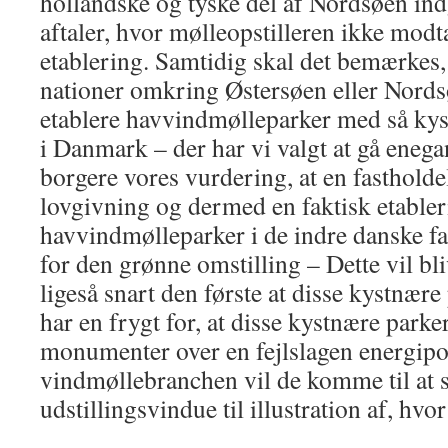
hollandske og tyske del af Nordsøen ind
aftaler, hvor mølleopstilleren ikke modta
etablering. Samtidig skal det bemærkes, 
nationer omkring Østersøen eller Nordsø
etablere havvindmølleparker med så ky
i Danmark – der har vi valgt at gå eneg
borgere vores vurdering, at en fasthold
lovgivning og dermed en faktisk etabler
havvindmølleparker i de indre danske fa
for den grønne omstilling – Dette vil bl
ligeså snart den første at disse kystnære
har en frygt for, at disse kystnære parke
monumenter over en fejlslagen energipol
vindmøllebranchen vil de komme til at s
udstillingsvindue til illustration af, hvor