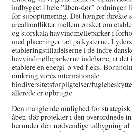
indbygget i hele ”åben-dør” ordningen li
for suboptimering. Det hænger direkt
arealkonflikter mellem ønsket om etable
og storskala havvindmølleparker i forho
med placeringer tæt på kysterne. I yder
etableringstilladelserne i de indre dansk
havvindmølleparkerne indebære, at det i
etablere en energi-ø ved f.eks. Bornhol
omkring vores internationale
biodiversitetsforpligtelser/fuglebeskyttel
allerede er opbrugte.
Den manglende mulighed for strategisk 
åben-dør projekter i den overordnede in
herunder den nødvendige udbygning af 