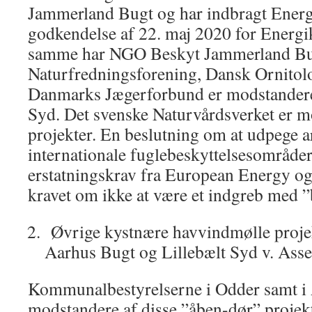
Jammerland Bugt og har indbragt Energ
godkendelse af 22. maj 2020 for Energi
samme har NGO Beskyt Jammerland Bug
Naturfredningsforening, Dansk Ornitol
Danmarks Jægerforbund er modstandere
Syd. Det svenske Naturvårdsverket er m
projekter. En beslutning om at udpege ar
internationale fuglebeskyttelsesområder
erstatningskrav fra European Energy og
kravet om ikke at være et indgreb med 
Øvrige kystnære havvindmølle projek
Aarhus Bugt og Lillebælt Syd v. Asse
Kommunalbestyrelserne i Odder samt i 
modstandere af disse ”åben-dør” projek