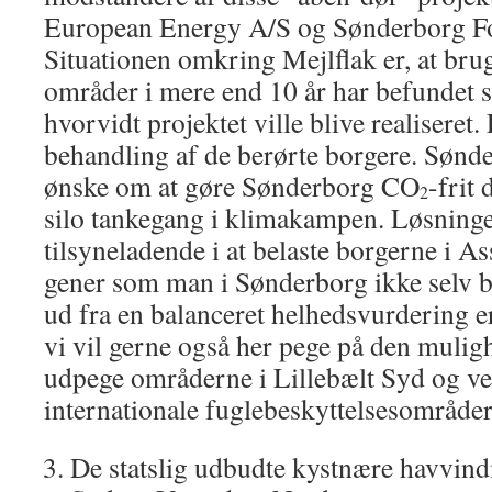
European Energy A/S og Sønderborg Fo
Situationen omkring Mejlflak er, at brug
områder i mere end 10 år har befundet s
hvorvidt projektet ville blive realiseret
behandling af de berørte borgere. Sønd
ønske om at gøre Sønderborg CO
-frit
2
silo tankegang i klimakampen. Løsninge
tilsyneladende i at belaste borgerne i
gener som man i Sønderborg ikke selv bl
ud fra en balanceret helhedsvurdering er
vi vil gerne også her pege på den mulighe
udpege områderne i Lillebælt Syd og ved
internationale fuglebeskyttelsesområder
De statslig udbudte kystnære havvin