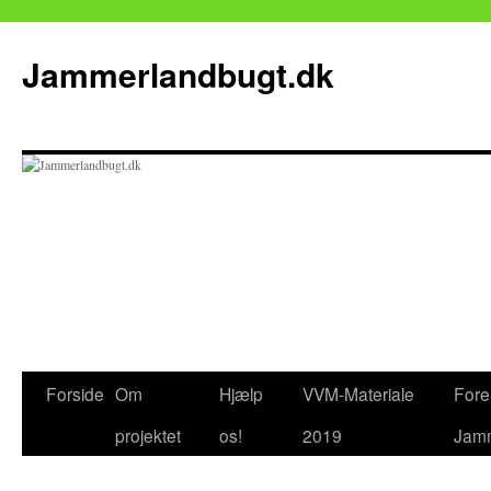
Jammerlandbugt.dk
Hop
Forside
Om
Hjælp
VVM-Materiale
Fore
til
projektet
os!
2019
Jamm
indhold