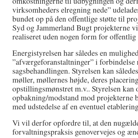
omkostningerne til udbygningen og der
virksomheders elregning nede” udelades,
bundet op på den offentlige støtte til p
Syd og Jammerland Bugt projekterne vil 
realiseret uden nogen form for offentlig 
Energistyrelsen har således en mulighed
”afværgeforanstaltninger” i forbindelse
sagsbehandlingen. Styrelsen kan således
møller, møllernes højde, deres placering
opstillingsmønstret m.v.. Styrelsen kan 
opbakning/modstand mod projekterne be
med udstedelse af en eventuel etablering
Vi vil derfor opfordre til, at den nugæl
forvaltningspraksis genovervejes og æn