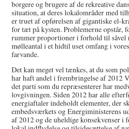
borgere og brugere af de rekreative dans
situation, at deres lokalområder med ti
er truet af opførelsen af gigantiske el-kr
for tæt på kysten. Problemerne opstår, f
rummer proportioner i forhold til såvel
mølleantal i et hidtil uset omfang i vor
farvande.
Det kan meget vel tænkes, at du som poli
har haft andel i frembringelse af 2012
det parti som du repræsenterer har medvi
lovgivningen. Siden 2012 har alle efterf
energiaftaler indeholdt elementer, der 
embedsværkets og Energiministerens u
af 2012 og de uheldige konsekvenser i
lokal indflydelse og tilsidesættelse af n