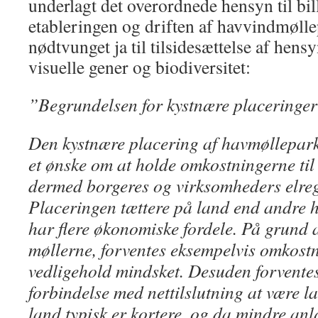
underlagt det overordnede hensyn til bil
etableringen og driften af havvindmøll
nødtvunget ja til tilsidesættelse af hens
visuelle gener og biodiversitet:
”Begrundelsen for kystnære placeringer
Den kystnære placering af havmøllepark
et ønske om at holde omkostningerne ti
dermed borgeres og virksomheders elre
Placeringen tættere på land end andre
har flere økonomiske fordele. På grund af
møllerne, forventes eksempelvis omkostni
vedligehold mindsket. Desuden forvente
forbindelse med nettilslutning at være la
land typisk er kortere, og da mindre an