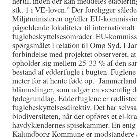
hertil, inden der kan meddeles etablerings
stk. 1 i VE-loven.” Der foreligger sålede
Miljøministeren og/eller EU-kommissi
pågældende lokaliteter til international
fuglebeskyttelsesområder. EU-kommissio
spørgsmålet i relation til Omø Syd. I J
forbindelse med projektet observeret, at
opholder sig mellem 25-33 % af den s
bestand af edderfugle i bugten. Fuglene
meter for at hente føde op. Jammerland
blåmuslinger, som udgør en væsentlig d
fødegrundlag. Edderfuglene er rødliste
fuglebeskyttelsesdirektiv. Det har selvs
biodiversiteten, når der opføres et el-kr
havdykændernes spisekammer. En enig 
Kalundborg Kommune er modstandere af