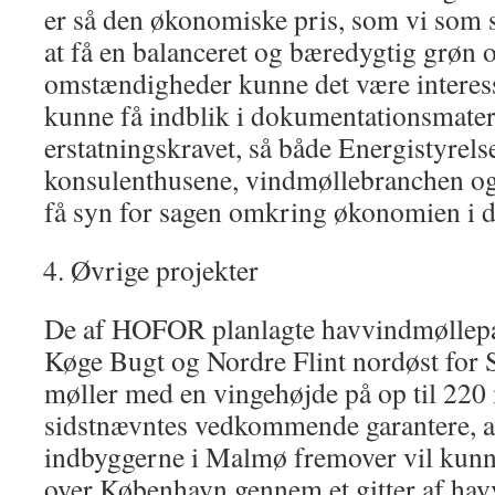
er så den økonomiske pris, som vi som 
at få en balanceret og bæredygtig grøn o
omstændigheder kunne det være interessa
kunne få indblik i dokumentationsmaterial
erstatningskravet, så både Energistyrelse
konsulenthusene, vindmøllebranchen og
få syn for sagen omkring økonomien i di
Øvrige projekter
De af HOFOR planlagte havvindmøllepa
Køge Bugt og Nordre Flint nordøst for
møller med en vingehøjde på op til 220 
sidstnævntes vedkommende garantere, at
indbyggerne i Malmø fremover vil kun
over København gennem et gitter af ha