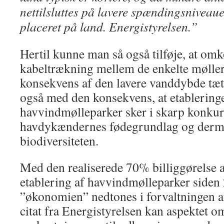
nettilsluttes på lavere spændingsniveau
placeret på land. Energistyrelsen.”
Hertil kunne man så også tilføje, at omk
kabeltrækning mellem de enkelte mølle
konsekvens af den lavere vanddybde tæt
også med den konsekvens, at etablering
havvindmølleparker sker i skarp konku
havdykændernes fødegrundlag og der
biodiversiteten.
Med den realiserede 70% billiggørelse a
etablering af havvindmølleparker siden 
”økonomien” nedtones i forvaltningen a
citat fra Energistyrelsen kan aspektet o