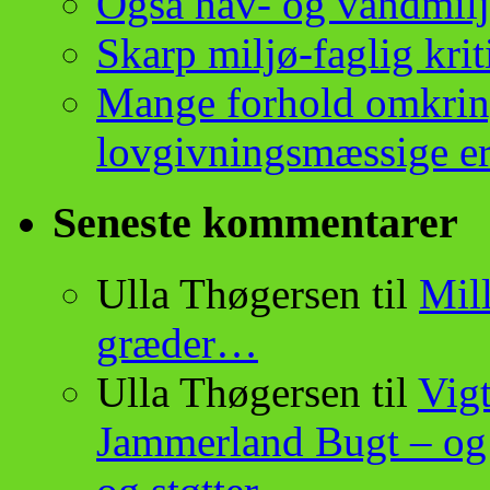
Også hav- og vandmilj
Skarp miljø-faglig krit
Mange forhold omkrin
lovgivningsmæssige er
Seneste kommentarer
Ulla Thøgersen
til
Mill
græder…
Ulla Thøgersen
til
Vigt
Jammerland Bugt – og