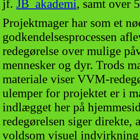
jf.
JB_akademi
, samt over 
Projektmager har som et nø
godkendelsesprocessen afle
redegørelse over mulige påv
mennesker og dyr. Trods man
materiale viser VVM-redegø
ulemper for projektet er i m
indlægget her på hjemmesi
redegørelsen siger direkte, 
voldsom visuel indvirkning