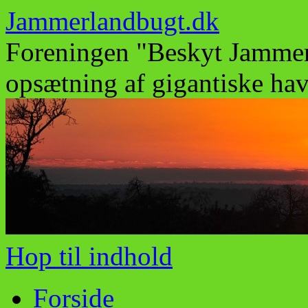
Jammerlandbugt.dk
Foreningen "Beskyt Jamme
opsætning af gigantiske ha
Hop til indhold
Forside