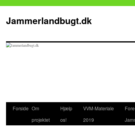
Jammerlandbugt.dk
Hop
Forside
Om
Hjælp
VVM-Materiale
Fore
til
projektet
os!
2019
Jamm
indhold