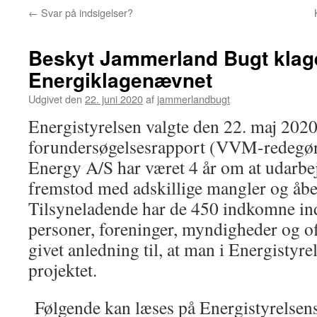
←
Svar på indsigelser?
Beskyt Jammerland Bugt klager
Energiklagenævnet
Udgivet den
22. juni 2020
af
jammerlandbugt
Energistyrelsen valgte den 22. maj 202
forundersøgelsesrapport (VVM-redegø
Energy A/S har været 4 år om at udarbe
fremstod med adskillige mangler og åbe
Tilsyneladende har de 450 indkomne inds
personer, foreninger, myndigheder og off
givet anledning til, at man i Energistyre
projektet.
Følgende kan læses på Energistyrelsen