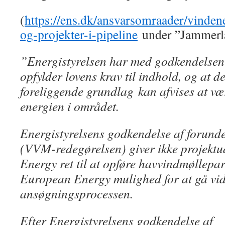
(
https://ens.dk/ansvarsomraader/vinden
og-projekter-i-pipeline
under ”Jammerl
”Energistyrelsen har med godkendelsen 
opfylder lovens krav til indhold, og at de
foreliggende grundlag kan afvises at vær
energien i området.
Energistyrelsens godkendelse af forund
(VVM-redegørelsen) giver ikke projekt
Energy ret til at opføre havvindmøllepa
European Energy mulighed for at gå vider
ansøgningsprocessen.
Efter Energistyrelsens godkendelse af