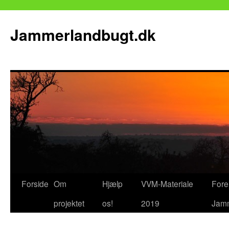
Jammerlandbugt.dk
Forside
Om
Hjælp
VVM-Materiale
Fore
Hop
projektet
os!
2019
Jamm
til
indhold