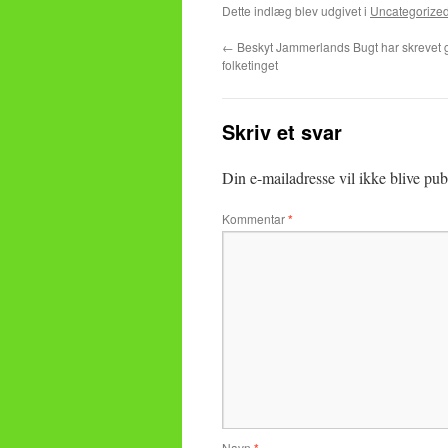
Dette indlæg blev udgivet i
Uncategorize
←
Beskyt Jammerlands Bugt har skrevet g
folketinget
Skriv et svar
Din e-mailadresse vil ikke blive publ
Kommentar
*
Navn