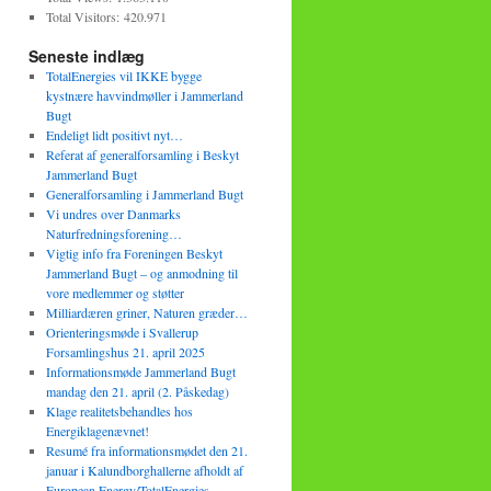
Total Visitors:
420.971
Seneste indlæg
TotalEnergies vil IKKE bygge
kystnære havvindmøller i Jammerland
Bugt
Endeligt lidt positivt nyt…
Referat af generalforsamling i Beskyt
Jammerland Bugt
Generalforsamling i Jammerland Bugt
Vi undres over Danmarks
Naturfredningsforening…
Vigtig info fra Foreningen Beskyt
Jammerland Bugt – og anmodning til
vore medlemmer og støtter
Milliardæren griner, Naturen græder…
Orienteringsmøde i Svallerup
Forsamlingshus 21. april 2025
Informationsmøde Jammerland Bugt
mandag den 21. april (2. Påskedag)
Klage realitetsbehandles hos
Energiklagenævnet!
Resumé fra informationsmødet den 21.
januar i Kalundborghallerne afholdt af
European Energy/TotalEnergies