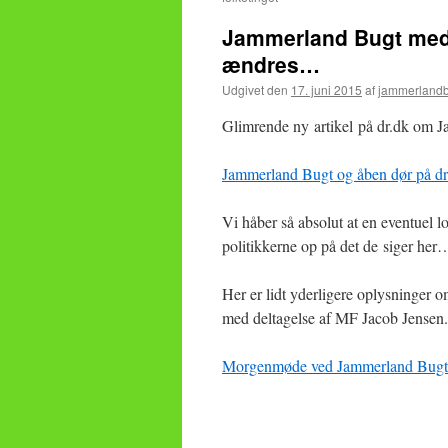
Jammerland Bugt medv
ændres…
Udgivet den
17. juni 2015
af
jammerlandb
Glimrende ny artikel på dr.dk om
Jammerland Bugt og åben dør på dr
Vi håber så absolut at en eventuel l
politikkerne op på det de siger her…
Her er lidt yderligere oplysninger
med deltagelse af MF Jacob Jensen
Morgenmøde ved Jammerland Bugt