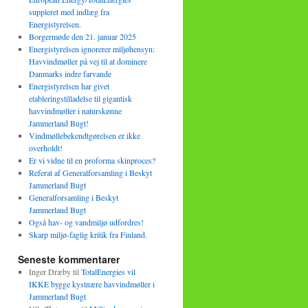
suppleret med indlæg fra
Energistyrelsen.
Borgermøde den 21. januar 2025
Energistyrelsen ignorerer miljøhensyn:
Havvindmøller på vej til at dominere
Danmarks indre farvande
Energistyrelsen har givet
etableringstilladelse til gigantisk
havvindmøller i naturskønne
Jammerland Bugt!
Vindmøllebekendtgørelsen er ikke
overholdt!
Er vi vidne til en proforma skinproces?
Referat af Generalforsamling i Beskyt
Jammerland Bugt
Generalforsamling i Beskyt
Jammerland Bugt
Også hav- og vandmiljø udfordres!
Skarp miljø-faglig kritik fra Finland.
Seneste kommentarer
Inger Dræby
til
TotalEnergies vil
IKKE bygge kystnære havvindmøller i
Jammerland Bugt