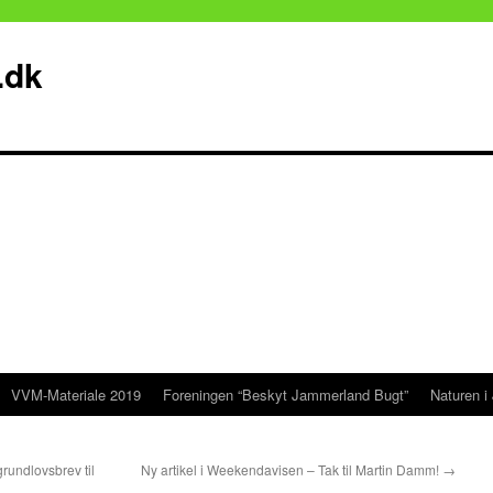
.dk
VVM-Materiale 2019
Foreningen “Beskyt Jammerland Bugt”
Naturen i
rundlovsbrev til
Ny artikel i Weekendavisen – Tak til Martin Damm!
→