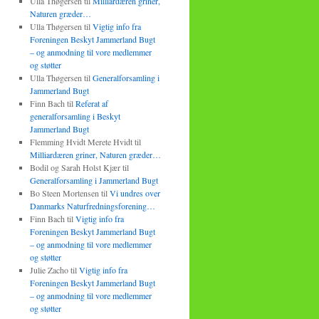
Ulla Thøgersen
til
Milliardæren griner,
Naturen græder…
Ulla Thøgersen
til
Vigtig info fra
Foreningen Beskyt Jammerland Bugt
– og anmodning til vore medlemmer
og støtter
Ulla Thøgersen
til
Generalforsamling i
Jammerland Bugt
Finn Bach
til
Referat af
generalforsamling i Beskyt
Jammerland Bugt
Flemming Hvidt Merete Hvidt
til
Milliardæren griner, Naturen græder…
Bodil og Sarah Holst Kjær
til
Generalforsamling i Jammerland Bugt
Bo Steen Mortensen
til
Vi undres over
Danmarks Naturfredningsforening…
Finn Bach
til
Vigtig info fra
Foreningen Beskyt Jammerland Bugt
– og anmodning til vore medlemmer
og støtter
Julie Zacho
til
Vigtig info fra
Foreningen Beskyt Jammerland Bugt
– og anmodning til vore medlemmer
og støtter