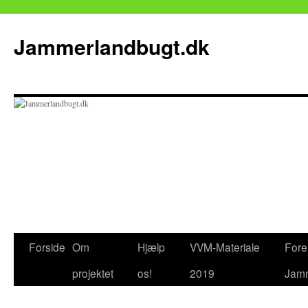
Jammerlandbugt.dk
Hop
Forside
Om
Hjælp
VVM-Materiale
Fore
til
projektet
os!
2019
Jamm
indhold