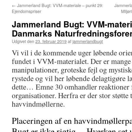
←
Jammerland Bugt: VVM-materiale – punkt 29:
Jammerla
Ejendomspriser
Miljør
Jammerland Bugt: VVM-materia
Danmarks Naturfredningsforen
Udgivet den
23. februar 2019
af
jammerlandbugt
Vi vil i de kommende uger løbende orien
fundet i VVM-materialet. Der er mange 
manipulationer, groteske fejl og mystisk
rystede og vil her løbende delagtigøre l
dette… Emne 30 omhandler reaktioner f
organisationer. Herfra er der stor støtt
havvindmøllerne.
Placeringen af en havvindmøllerp
Bugt er ikke rigtig… Hverken set u