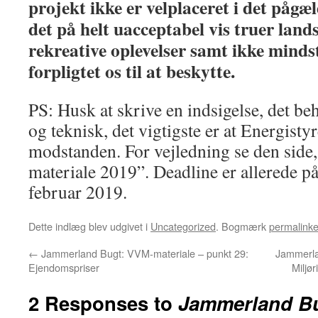
projekt ikke er velplaceret i det påg
det på helt uacceptabel vis truer land
rekreative oplevelser samt ikke minds
forpligtet os til at beskytte.
PS: Husk at skrive en indsigelse, det be
og teknisk, det vigtigste er at Energistyr
modstanden. For vejledning se den sid
materiale 2019”. Deadline er allerede p
februar 2019.
Dette indlæg blev udgivet i
Uncategorized
. Bogmærk
permalinke
←
Jammerland Bugt: VVM-materiale – punkt 29:
Jammerla
Ejendomspriser
Miljør
2 Responses to
Jammerland Bu