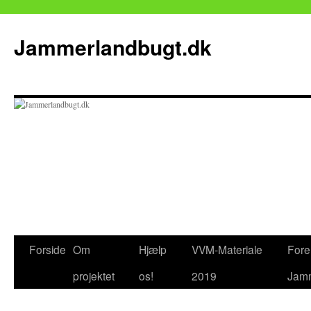
Jammerlandbugt.dk
Hop
Forside
Om
Hjælp
VVM-Materiale
Fore
til
projektet
os!
2019
Jamm
indhold