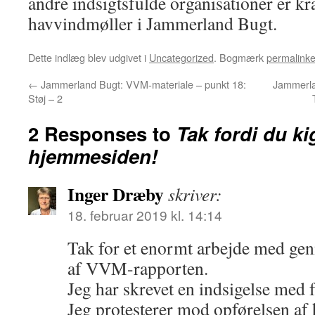
andre indsigtsfulde organisationer er kr
havvindmøller i Jammerland Bugt.
Dette indlæg blev udgivet i
Uncategorized
. Bogmærk
permalinke
←
Jammerland Bugt: VVM-materiale – punkt 18:
Jammerla
Støj – 2
2 Responses to
Tak fordi du ki
hjemmesiden!
Inger Dræby
skriver:
18. februar 2019 kl. 14:14
Tak for et enormt arbejde med ge
af VVM-rapporten.
Jeg har skrevet en indsigelse med 
Jeg protesterer mod opførelsen af