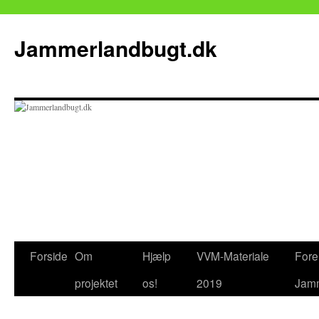
Jammerlandbugt.dk
Hop
Forside
Om
Hjælp
VVM-Materiale
Fore
til
projektet
os!
2019
Jamm
indhold