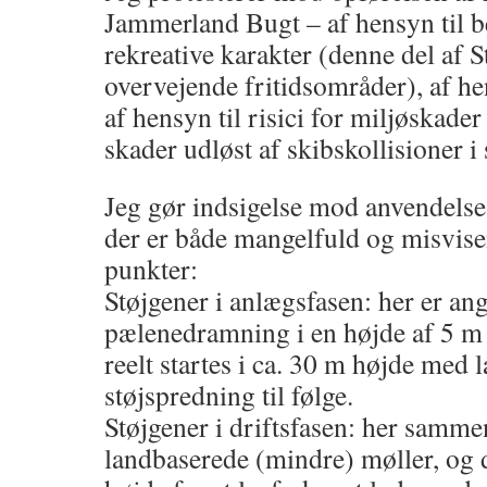
Jammerland Bugt – af hensyn til b
rekreative karakter (denne del af S
overvejende fritidsområder), af hen
af hensyn til risici for miljøskade
skader udløst af skibskollisioner i
Jeg gør indsigelse mod anvendels
der er både mangelfuld og misvisen
punkter:
Støjgener i anlægsfasen: her er angi
pælenedramning i en højde af 5 m
reelt startes i ca. 30 m højde med l
støjspredning til følge.
Støjgener i driftsfasen: her samm
landbaserede (mindre) møller, og d